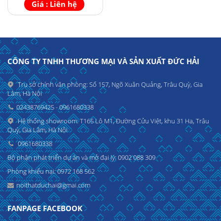
Giá : Liên hệ
CÔNG TY TNHH THƯƠNG MẠI VÀ SẢN XUẤT ĐỨC HẢI
Trụ sở chính văn phòng: Số 157, Ngõ Xuân Quảng, Trâu Quỳ, Gia
Lâm, Hà Nội
02438769425 - 0961680338
Hệ thống showroom: T165 Lô M1, Đường Cửu Việt, khu 31 Ha, Trâu
Quỳ, Gia Lâm, Hà Nội
0961680338
Bộ phận phát triển dự án và mở đại lý: 0902 088 309
Phòng khiếu nại: 0972 168 562
noithatduchai@gmai.com
FANPAGE FACEBOOK