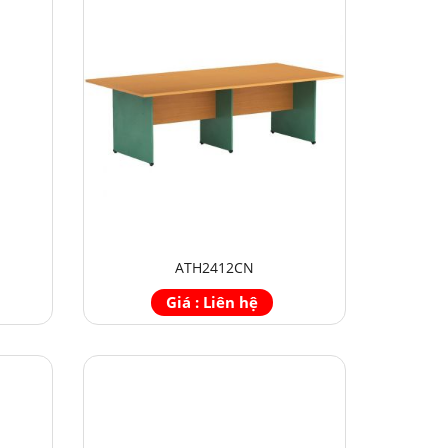
ATH2412CN
Giá : Liên hệ