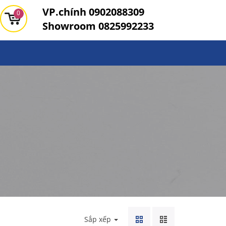
VP.chính
0902088309
0
Showroom
0825992233
Sắp xếp