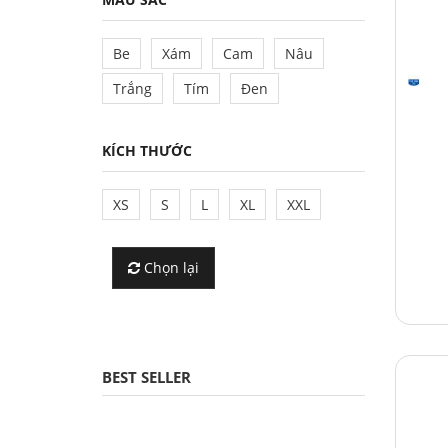
Be
Xám
Cam
Nâu
Trắng
Tím
Đen
KÍCH THƯỚC
XS
S
L
XL
XXL
Chọn lại
BEST SELLER