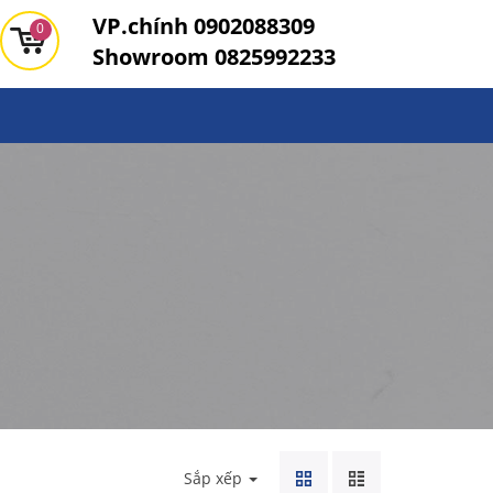
VP.chính
0902088309
0
Showroom
0825992233
Sắp xếp