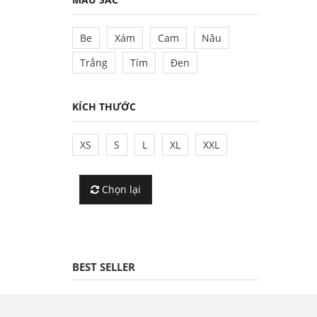
Be
Xám
Cam
Nâu
Trắng
Tím
Đen
KÍCH THƯỚC
XS
S
L
XL
XXL
Chọn lại
BEST SELLER