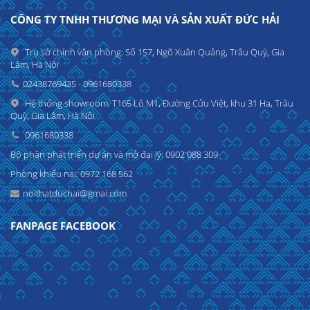
CÔNG TY TNHH THƯƠNG MẠI VÀ SẢN XUẤT ĐỨC HẢI
Trụ sở chính văn phòng: Số 157, Ngõ Xuân Quảng, Trâu Quỳ, Gia
Lâm, Hà Nội
02438769425 - 0961680338
Hệ thống showroom: T165 Lô M1, Đường Cửu Việt, khu 31 Ha, Trâu
Quỳ, Gia Lâm, Hà Nội
0961680338
Bộ phận phát triển dự án và mở đại lý: 0902 088 309
Phòng khiếu nại: 0972 168 562
noithatduchai@gmai.com
FANPAGE FACEBOOK