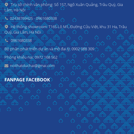
Trụ sở chính văn phòng: Số 157, Ngõ Xuân Quảng, Trâu Quỳ, Gia
Lâm, Hà Nội
02438769425 - 0961680338
Hệ thống showroom: T165 Lô M1, Đường Cửu Việt, khu 31 Ha, Trâu
Quỳ, Gia Lâm, Hà Nội
0961680338
Bộ phận phát triển dự án và mở đại lý: 0902 088 309
Phòng khiếu nại: 0972 168 562
noithatduchai@gmai.com
FANPAGE FACEBOOK