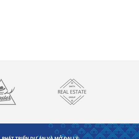
PHÁT TRIỂN DỰ ÁN VÀ MỞ ĐẠI LÝ: