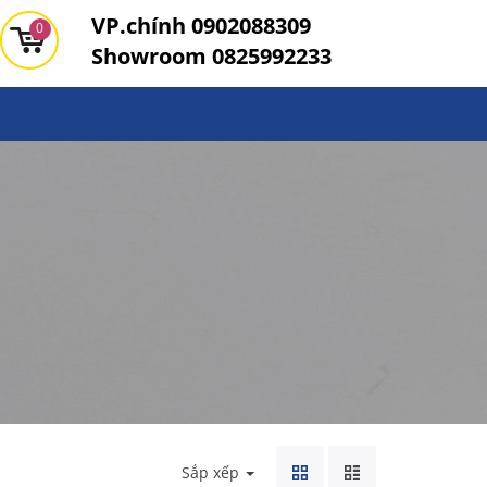
VP.chính
0902088309
0
Showroom
0825992233
Sắp xếp