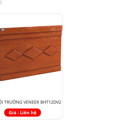
)
ỘI TRƯỜNG VENEER BHT12DV2
Giá : Liên hệ