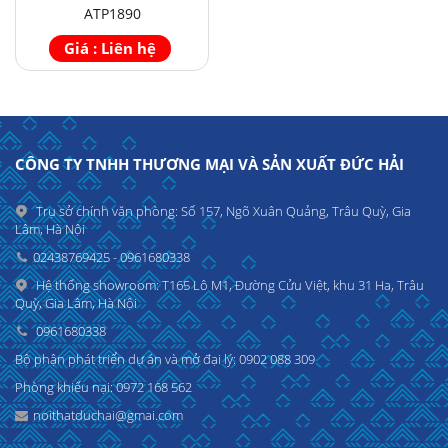
ATP1890
Giá : Liên hệ
CÔNG TY TNHH THƯƠNG MẠI VÀ SẢN XUẤT ĐỨC HẢI
Trụ sở chính văn phòng: Số 157, Ngõ Xuân Quảng, Trâu Quỳ, Gia
Lâm, Hà Nội
02438769425 - 0961680338
Hệ thống showroom: T165 Lô M1, Đường Cửu Việt, khu 31 Ha, Trâu
Quỳ, Gia Lâm, Hà Nội
0961680338
Bộ phận phát triển dự án và mở đại lý: 0902 088 309
Phòng khiếu nại: 0972 168 562
noithatduchai@gmai.com