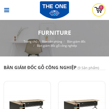
0
FURNITURE
Trang chủ
Bàn văn phòng
Bàn giám đốc
Bàn giám đốc gỗ công nghiệp
BÀN GIÁM ĐỐC GỖ CÔNG NGHIỆP
(9 Sản phẩm)