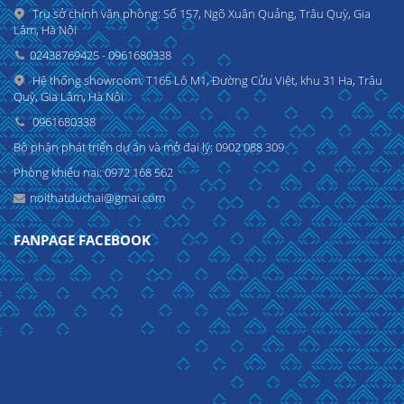
Trụ sở chính văn phòng: Số 157, Ngõ Xuân Quảng, Trâu Quỳ, Gia
Lâm, Hà Nội
02438769425 - 0961680338
Hệ thống showroom: T165 Lô M1, Đường Cửu Việt, khu 31 Ha, Trâu
Quỳ, Gia Lâm, Hà Nội
0961680338
Bộ phận phát triển dự án và mở đại lý: 0902 088 309
Phòng khiếu nại: 0972 168 562
noithatduchai@gmai.com
FANPAGE FACEBOOK