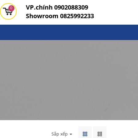
VP.chính
0902088309
0
Showroom
0825992233
Sắp xếp