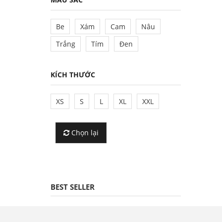
Be
Xám
Cam
Nâu
Trắng
Tím
Đen
KÍCH THƯỚC
XS
S
L
XL
XXL
Chọn lại
BEST SELLER