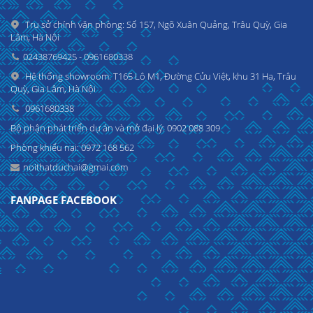
Trụ sở chính văn phòng: Số 157, Ngõ Xuân Quảng, Trâu Quỳ, Gia
Lâm, Hà Nội
02438769425 - 0961680338
Hệ thống showroom: T165 Lô M1, Đường Cửu Việt, khu 31 Ha, Trâu
Quỳ, Gia Lâm, Hà Nội
0961680338
Bộ phận phát triển dự án và mở đại lý: 0902 088 309
Phòng khiếu nại: 0972 168 562
noithatduchai@gmai.com
FANPAGE FACEBOOK