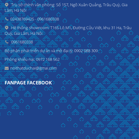
Trụ sở chính văn phòng: Số 157, Ngõ Xuân Quảng, Trâu Quỳ, Gia
Lâm, Hà Nội
02438769425 - 0961680338
Hệ thống showroom: T165 Lô M1, Đường Cửu Việt, khu 31 Ha, Trâu
Quỳ, Gia Lâm, Hà Nội
0961680338
Bộ phận phát triển dự án và mở đại lý: 0902 088 309
Phòng khiếu nại: 0972 168 562
noithatduchai@gmai.com
FANPAGE FACEBOOK