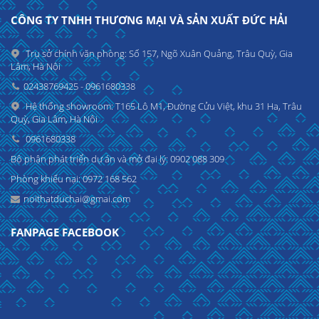
CÔNG TY TNHH THƯƠNG MẠI VÀ SẢN XUẤT ĐỨC HẢI
Trụ sở chính văn phòng: Số 157, Ngõ Xuân Quảng, Trâu Quỳ, Gia
Lâm, Hà Nội
02438769425 - 0961680338
Hệ thống showroom: T165 Lô M1, Đường Cửu Việt, khu 31 Ha, Trâu
Quỳ, Gia Lâm, Hà Nội
0961680338
Bộ phận phát triển dự án và mở đại lý: 0902 088 309
Phòng khiếu nại: 0972 168 562
noithatduchai@gmai.com
FANPAGE FACEBOOK