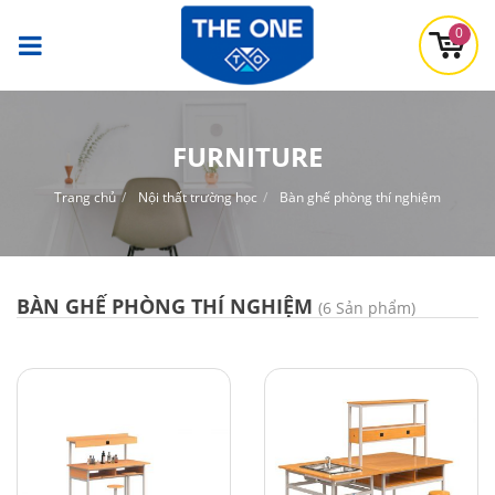
0
FURNITURE
Trang chủ
Nội thất trường học
Bàn ghế phòng thí nghiệm
BÀN GHẾ PHÒNG THÍ NGHIỆM
(6 Sản phẩm)