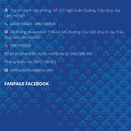
Trụ sở chính văn phòng: Số 157, Ngõ Xuân Quảng, Trâu Quỳ, Gia
Lâm, Hà Nội
02438769425 - 0961680338
Hệ thống showroom: T165 Lô M1, Đường Cửu Việt, khu 31 Ha, Trâu
Quỳ, Gia Lâm, Hà Nội
0961680338
Bộ phận phát triển dự án và mở đại lý: 0902 088 309
Phòng khiếu nại: 0972 168 562
noithatduchai@gmai.com
FANPAGE FACEBOOK