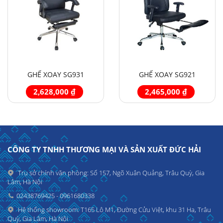
GHẾ XOAY SG931
GHẾ XOAY SG921
2,628,000 ₫
2,465,000 ₫
CÔNG TY TNHH THƯƠNG MẠI VÀ SẢN XUẤT ĐỨC HẢI
Trụ sở chính văn phòng: Số 157, Ngõ Xuân Quảng, Trâu Quỳ, Gia
Lâm, Hà Nội
02438769425 - 0961680338
Hệ thống showroom: T165 Lô M1, Đường Cửu Việt, khu 31 Ha, Trâu
Quỳ, Gia Lâm, Hà Nội