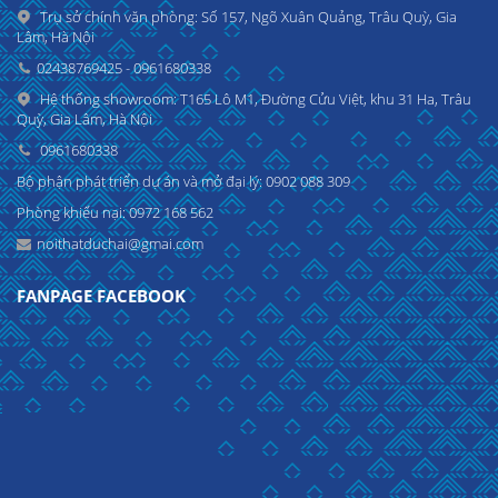
Trụ sở chính văn phòng: Số 157, Ngõ Xuân Quảng, Trâu Quỳ, Gia
Lâm, Hà Nội
02438769425 - 0961680338
Hệ thống showroom: T165 Lô M1, Đường Cửu Việt, khu 31 Ha, Trâu
Quỳ, Gia Lâm, Hà Nội
0961680338
Bộ phận phát triển dự án và mở đại lý: 0902 088 309
Phòng khiếu nại: 0972 168 562
noithatduchai@gmai.com
FANPAGE FACEBOOK