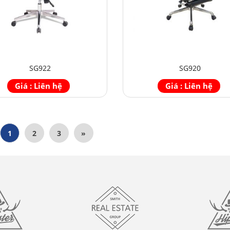
SG922
SG920
Giá : Liên hệ
Giá : Liên hệ
1
2
3
»