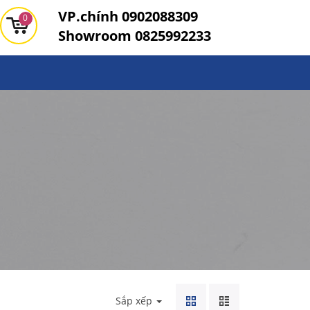
VP.chính
0902088309
0
Showroom
0825992233
Sắp xếp