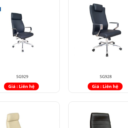
SG929
SG928
Giá : Liên hệ
Giá : Liên hệ