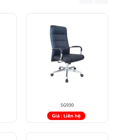
SG930
Giá : Liên hệ