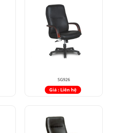
SG926
Giá : Liên hệ