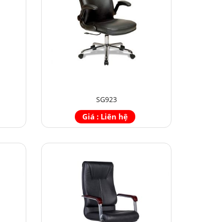
SG923
Giá : Liên hệ