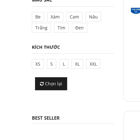
Be
Xám
Cam
Nâu
Trắng
Tím
Đen
KÍCH THƯỚC
XS
S
L
XL
XXL
Chọn lại
BEST SELLER