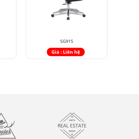
SG915
Giá : Liên hệ